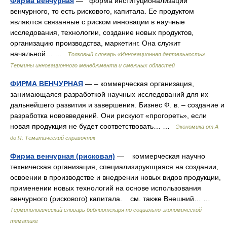
Фирма венчурная
— форма институционализации
венчурного, то есть рискового, капитала. Ее продуктом
являются связанные с риском инновации в научные
исследования, технологии, создание новых продуктов,
организацию производства, маркетинг. Она служит
начальной… …
Толковый словарь «Инновационная деятельность».
Термины инновационного менеджмента и смежных областей
ФИРМА ВЕНЧУРНАЯ
— – коммерческая организация,
занимающаяся разработкой научных исследований для их
дальнейшего развития и завершения. Бизнес Ф. в. – создание и
разработка нововведений. Они рискуют «прогореть», если
новая продукция не будет соответствовать… …
Экономика от А
до Я: Тематический справочник
Фирма венчурная (рисковая)
— коммерческая научно
техническая организация, специализирующаяся на создании,
освоении в производстве и внедрении новых видов продукции,
применении новых технологий на основе использования
венчурного (рискового) капитала. см. также Внешний… …
Терминологический словарь библиотекаря по социально-экономической
тематике